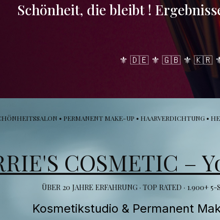
Schönheit, die bleibt ! Ergebniss
⚜️ 🇩🇪 ⚜️ 🇬🇧 ⚜️ 🇰🇷 ⚜
CHÖNHEITSSALON • PERMANENT MAKE-UP • HAARVERDICHTUNG • HE
RIE'S COSMETIC – You
ÜBER 20 JAHRE ERFAHRUNG
·
TOP RATED · 1.900+ 
Kosmetikstudio & Permanent Ma