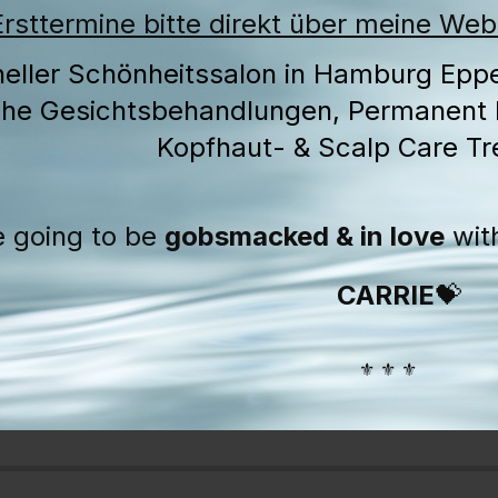
Ersttermine bitte direkt über meine We
neller Schönheitssalon in Hamburg Epp
che Gesichtsbehandlungen, Permanent
Kopfhaut- & Scalp Care Tr
e going to be
gobsmacked & in love
with
CARRIE
💝
⚜️ ⚜️ ⚜️