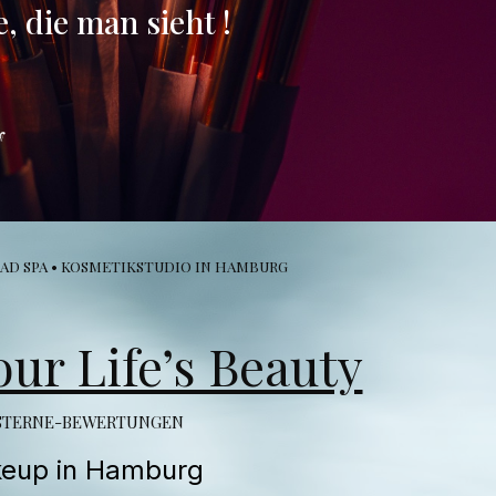
e, die man sieht !
️
AD SPA • KOSMETIKSTUDIO IN HAMBURG
r Life’s Beauty
5-STERNE-BEWERTUNGEN
keup in Hamburg