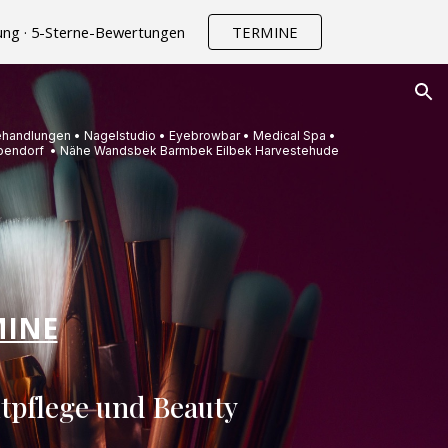
rung · 5-Sterne-Bewertungen
TERMINE
ion
handlungen • Nagelstudio • Eyebrowbar • Medical Spa •
Eppendorf • Nähe Wandsbek Barmbek Eilbek Harvestehude
MINE
utpflege und Beauty