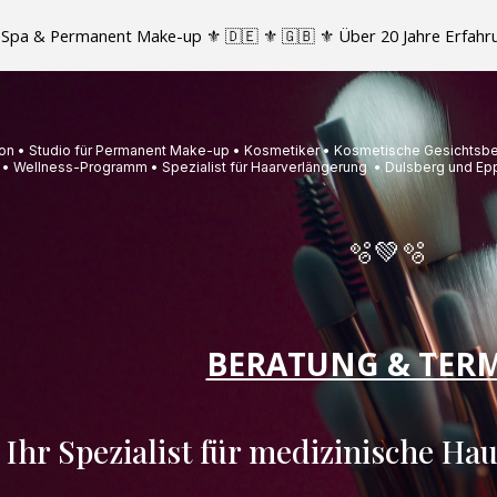
ad Spa & Permanent Make-up ⚜️ 🇩🇪 ⚜️ 🇬🇧 ⚜️ Über 20 Jahre Erfah
ip to main content
Skip to navigat
on • Studio für Permanent Make-up • Kosmetiker • Kosmetische Gesichtsbe
• Wellness-Programm • Spezialist für Haarverlängerung • Dulsberg und 
🫧💚🫧
BERATUNG & TER
Ihr Spezialist für medizinische Ha