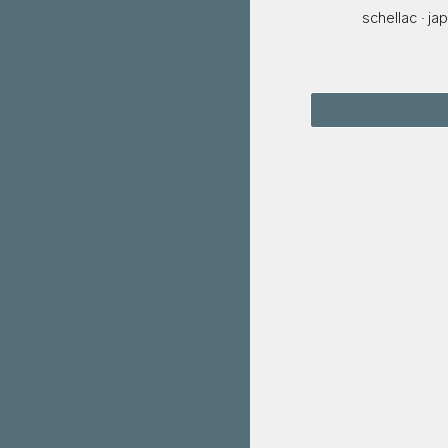
schellac
j
ap
·