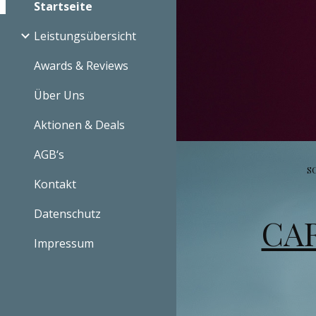
Startseite
Leistungsübersicht
Awards & Reviews
Über Uns
Aktionen & Deals
AGB‘s
S
Kontakt
Datenschutz
CAR
Impressum