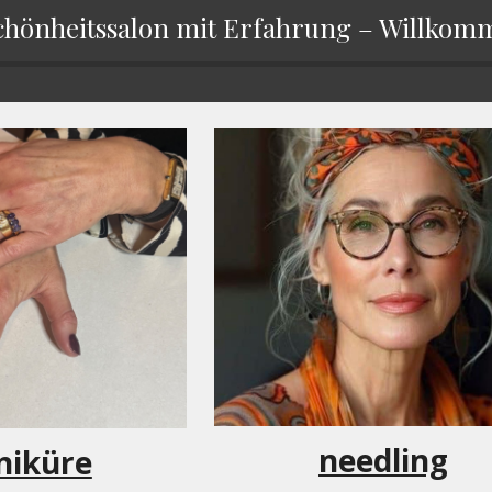
chönheitssalon mit Erfahrung – Willkomm
needling
iküre