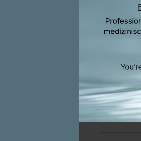
Professio
medizinis
You’r