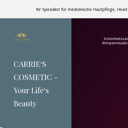
Ihr Spezialist für medizinische Hautpflege, He
Sk
Schönheitssal
Wimpernstudio 
CARRIE‘S
COSMETIC -
Your Life‘s
Beauty