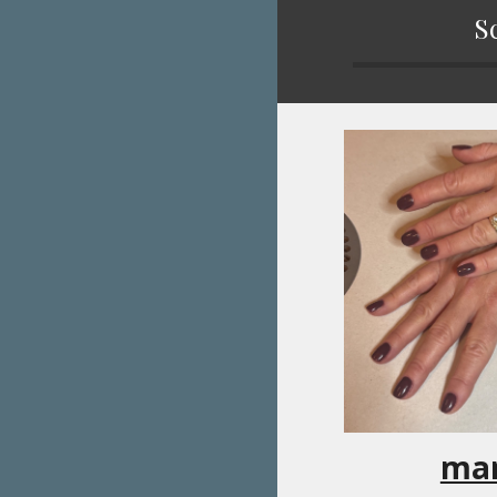
S
man