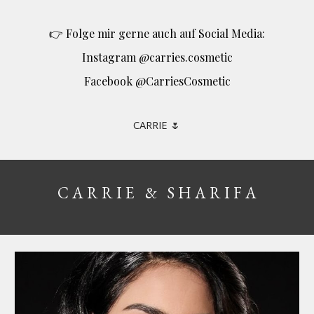
👉 Folge mir gerne auch auf Social Media:
Instagram @carries.cosmetic
Facebook @CarriesCosmetic
C
ARRIE 🌷
C A R R I E & S H A R I F A